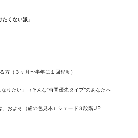
けたくない派
」
る方（３ヶ月〜半年に１回程度）
はなりたい」→そんな“時間優先タイプ”のあなたへ
、およそ（歯の色見本）シェード３段階UP