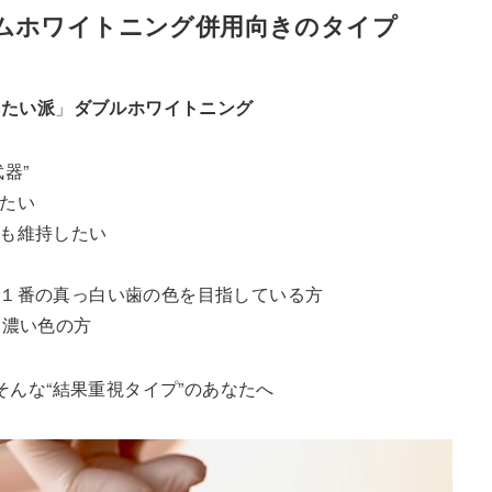
ムホワイトニング併用
向きのタイプ
したい派
」
ダブルホワイトニング
器”
たい
も維持したい
ド１番の真っ白い歯の色を目指している方
り濃い色の方
そんな“結果重視タイプ”のあなたへ