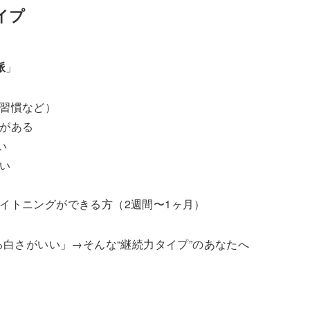
タイプ
派
」
習慣など）
がある
い
い
ワイトニングができる方（2週間〜1ヶ月）
る白さがいい」→そんな“継続力タイプ”のあなたへ